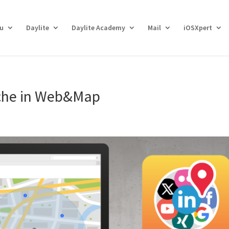
eu
Daylite
Daylite Academy
Mail
iOSXpert
uche in Web&Map