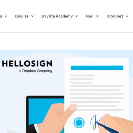
eu
Daylite
Daylite Academy
Mail
iOSXpert