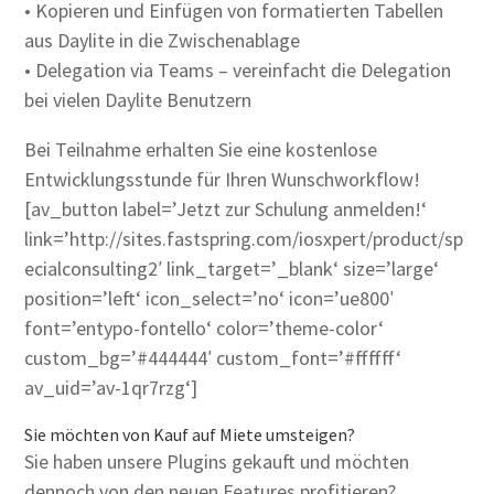
• Kopieren und Einfügen von formatierten Tabellen
aus Daylite in die Zwischenablage
• Delegation via Teams – vereinfacht die Delegation
bei vielen Daylite Benutzern
Bei Teilnahme erhalten Sie eine kostenlose
Entwicklungsstunde für Ihren Wunschworkflow!
[av_button label=’Jetzt zur Schulung anmelden!‘
link=’http://sites.fastspring.com/iosxpert/product/sp
ecialconsulting2′ link_target=’_blank‘ size=’large‘
position=’left‘ icon_select=’no‘ icon=’ue800′
font=’entypo-fontello‘ color=’theme-color‘
custom_bg=’#444444′ custom_font=’#ffffff‘
av_uid=’av-1qr7rzg‘]
Sie möchten von Kauf auf Miete umsteigen?
Sie haben unsere Plugins gekauft und möchten
dennoch von den neuen Features profitieren?