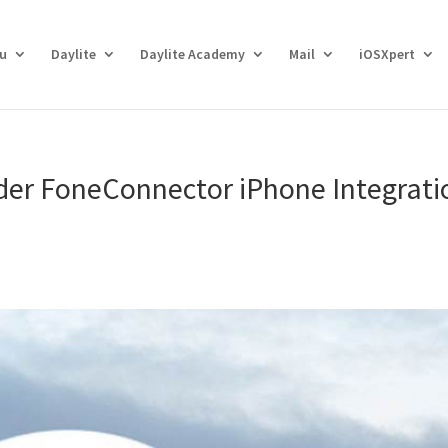
eu
Daylite
Daylite Academy
Mail
iOSXpert
der FoneConnector iPhone Integrati