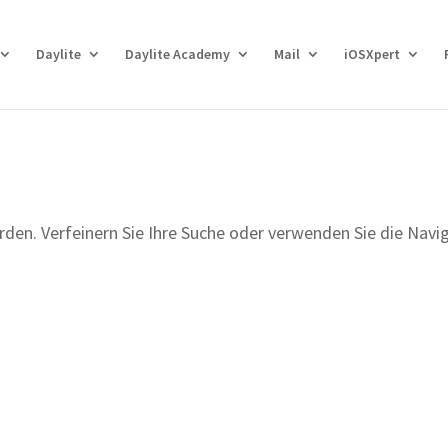
Daylite
Daylite Academy
Mail
iOSXpert
den. Verfeinern Sie Ihre Suche oder verwenden Sie die Navi