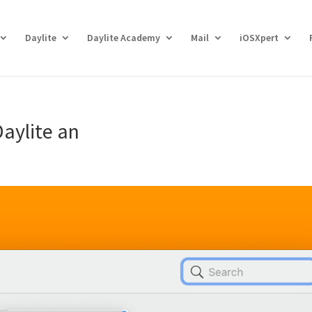
Daylite
Daylite Academy
Mail
iOSXpert
Daylite an