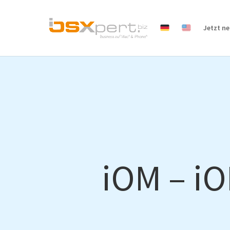
Jetzt n
iOM – iO