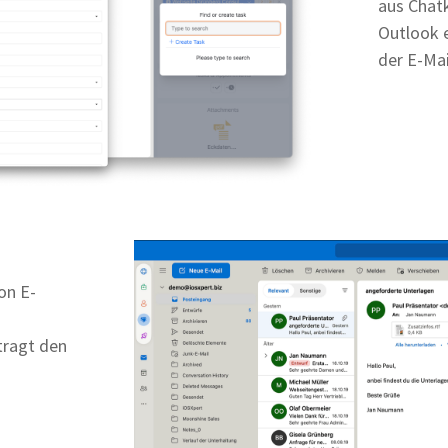
aus Chat
Outlook e
der E-Ma
on E-
tragt den