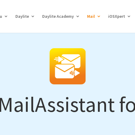
eu
Daylite
Daylite Academy
Mail
iOSXpert
MailAssistant fo