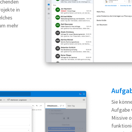
echenden
ojekte in
elches
, um mehr
Aufga
Sie könne
Aufgabe v
Missive o
funktion