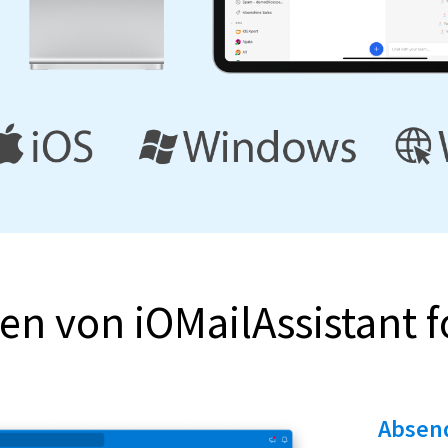
n von iOMailAssistant f
Absen