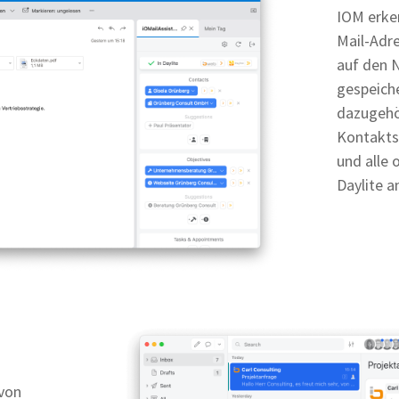
IOM erke
Mail-Adre
auf den N
gespeich
dazugehö
Kontakts
und alle
Daylite a
 von