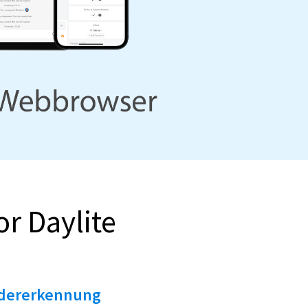
or Daylite
dererkennung