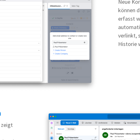
Neue Kon
können di
erfasst w
automati
verlinkt,
Historie
n
 zeigt